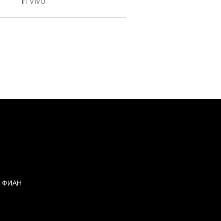
in vivo
х ФИАН