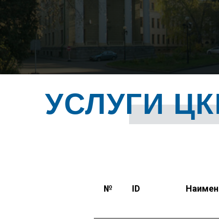
УСЛУГИ ЦК
№
ID
Наимен