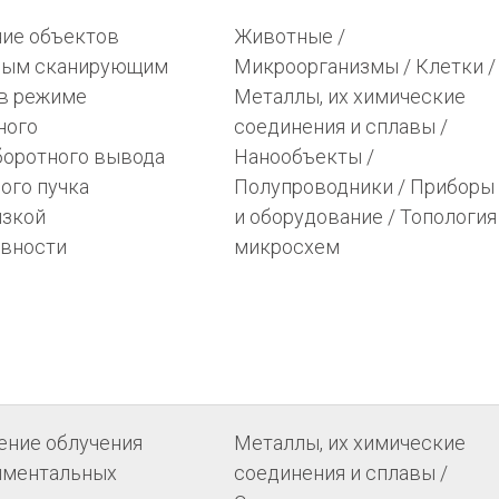
ние объектов
Животные /
ным сканирующим
Микроорганизмы / Клетки /
 в режиме
Металлы, их химические
ного
соединения и сплавы /
боротного вывода
Нанообъекты /
ого пучка
Полупроводники / Приборы
изкой
и оборудование / Топология
ивности
микросхем
ение облучения
Металлы, их химические
иментальных
соединения и сплавы /