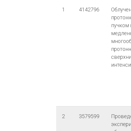
1
4142796
Облуче
протон
пучком
медлен
многоо
протонн
сверхн
интенс
2
3579599
Провед
экспер