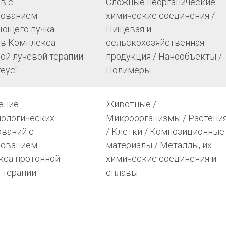
в с
Сложные неорганические
зованием
химические соединения /
ующего пучка
Пищевая и
ов Комплекса
сельскохозяйственная
ой лучевой терапии
продукция / Нанообъекты /
еус"
Полимеры
ение
Животные /
иологических
Микроорганизмы / Растени
ваний с
/ Клетки / Композиционные
зованием
материалы / Металлы, их
кса протонной
химические соединения и
 терапии
сплавы