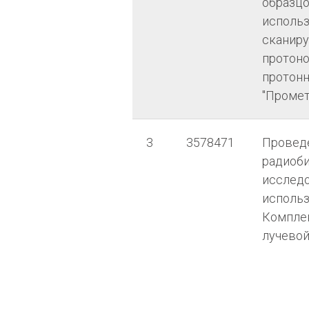
образцо
исполь
сканир
протон
протонн
"Промет
3
3578471
Провед
радиоб
исследо
исполь
Компле
лучевой